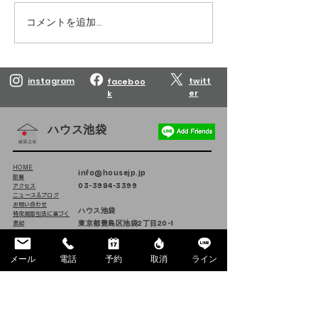
コメントを追加…
Reservations are open
Reservations are
until March 10, 2027.
until February 10
instagram
twitt
faceboo
er
k
ハウス池袋
HOME
info@housejp.jp
部屋
03-3984-3399
アクセス
ニュース&ブログ
お問い合わせ
ハウス池袋
特定商取引法に基づく
東京都豊島区池袋2丁目20-1
表記
171-0014
メール
電話
予約
取消
ライン
Follow us on Instagram