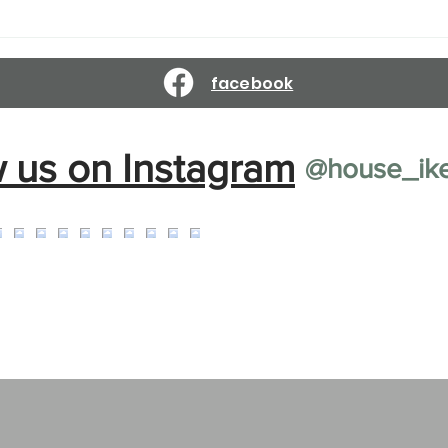
Reservations are open until
Reser
March 10, 2027.
Febr
facebook
w us on Instagram
@house_ik