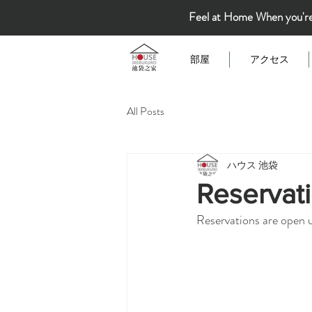
Feel at Home When you'r
部屋
アクセス
All Posts
ハウス 池袋
Reservati
Reservations are open 