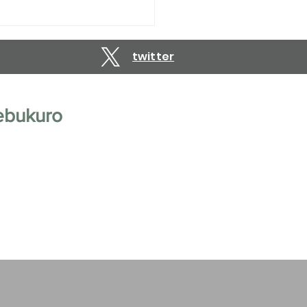
vations are open until
uary 10, 2027.
twitter
ebukuro