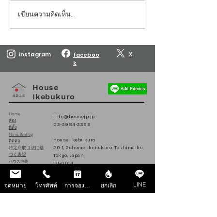
เขียนความคิดเห็น…
Reservations are open
Reservations are
until March 10, 2027.
until February 10
instagram
X
faceboo
k
House
Ikebukuro
Home
info@housejp.jp
ห้อง
03-3984-3399
ที่ตั้ง
News & Blog
House Ikebukuro
ติดต่อ
特定商取引法に基
20-1, 2chome Ikebukuro, Toshima-ku,
づく表記
Tokyo, Japan
ハウス池袋
171-0014
日本
LINE
จดหมาย
โทรศัพท์
การจองห้องพัก
ยกเลิก
Follow us on Instagram