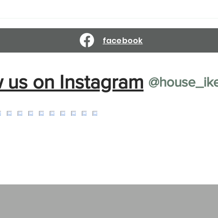
Reservations are open until
Reser
March 10, 2027.
Febr
facebook
w us on Instagram
@house_ik