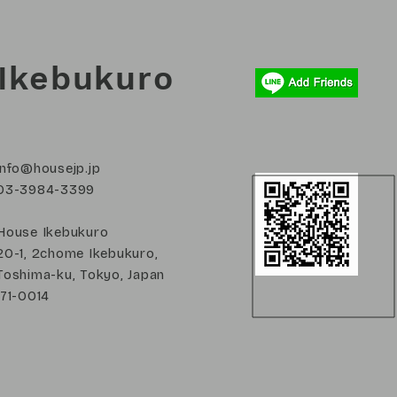
Ikebukuro
info@housejp.jp
03-3984-3399
House Ikebukuro
20-1, 2chome Ikebukuro,
Toshima-ku, Tokyo, Japan
171-0014