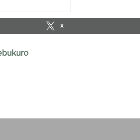
vations are open until
uary 10, 2027.
X
ebukuro