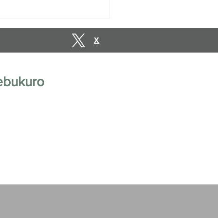
vations are open until
uary 10, 2027.
X
ebukuro