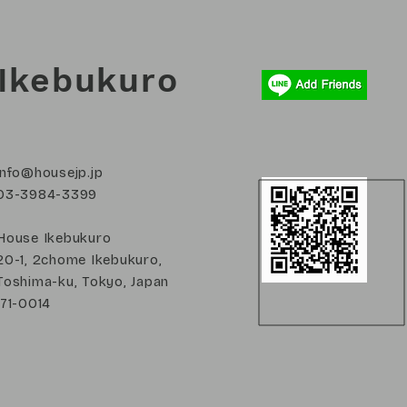
Ikebukuro
info@housejp.jp
03-3984-3399
House Ikebukuro
20-1, 2chome Ikebukuro,
Toshima-ku, Tokyo, Japan
171-0014