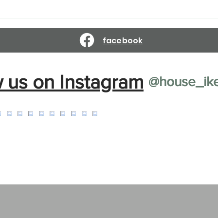
Reservations are open until
Reser
March 10, 2027.
Febr
facebook
w us on Instagram
@house_ik