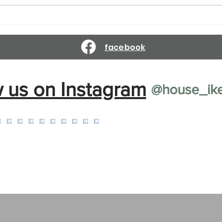
Reservations are open until
Reser
March 10, 2027.
Febr
facebook
w us on Instagram
@house_ik