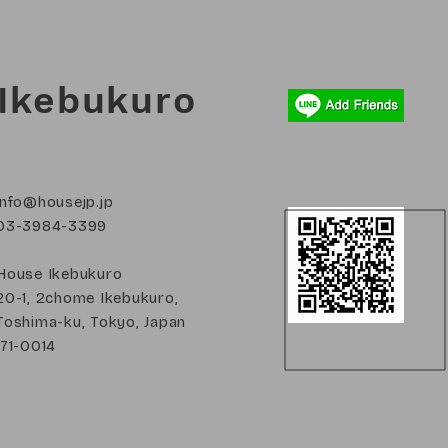
Ikebukuro
info@housejp.jp
03-3984-3399
House Ikebukuro
20-1, 2chome Ikebukuro,
Toshima-ku, Tokyo, Japan
171-0014